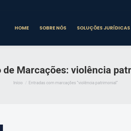
HOME
SOBRE NÓS
SOLUÇÕES JURÍDICAS
o de Marcações:
violência pat
Você está aqui:
Início
Entradas com marcações "violência patrimonial"