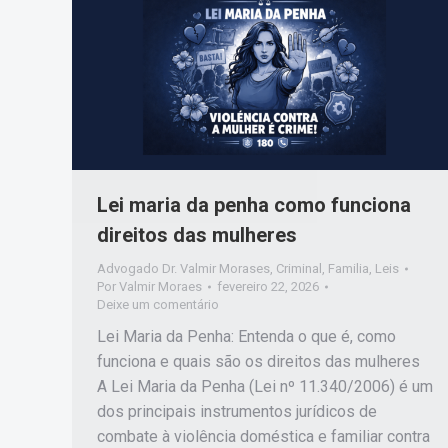
Lei maria da penha como funciona
direitos das mulheres
Advogado Dr. Valmir Morases
,
Criminal
,
Familia
,
Leis
Por
Valmir Moraes
fevereiro 22, 2026
Deixe um comentário
Lei Maria da Penha: Entenda o que é, como
funciona e quais são os direitos das mulheres
A Lei Maria da Penha (Lei nº 11.340/2006) é um
dos principais instrumentos jurídicos de
combate à violência doméstica e familiar contra