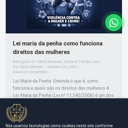
Lei maria da penha como funciona
direitos das mulheres
Advogado Dr. Valmir Morases
,
Criminal
,
Familia
,
Leis
Por
Valmir Moraes
fevereiro 22, 2026
Deixe um comentário
Lei Maria da Penha: Entenda o que é, como
funciona e quais são os direitos das mulheres A
Lei Maria da Penha (Lei nº 11.340/2006) é um dos
principais instrumentos jurídicos de combate à
violência doméstica e familiar contra a mulher no
Brasil. Criada para garantir proteção, dignidade e
segurança, a legislação representa um marco…
Nós usamos tecnologias como cookies neste site conforme