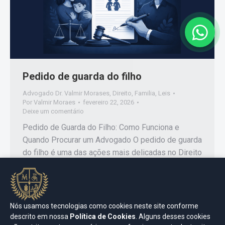
Pedido de guarda do filho
Advogado Dr. Valmir Morases
,
Direito
,
Familia
,
Leis
Por
Valmir Moraes
fevereiro 22, 2026
Deixe um comentário
Pedido de Guarda do Filho: Como Funciona e
Quando Procurar um Advogado O pedido de guarda
do filho é uma das ações mais delicadas no Direito
de Família. Quando há separação, conflito entre os
pais ou risco ao bem-estar da criança, a definição
da guarda passa a ser fundamental para garantir
estabilidade, segurança e desenvolvimento…
Nós usamos tecnologias como cookies neste site conforme
descrito em nossa
Política de Cookies
. Alguns desses cookies