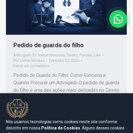
Pedido de guarda do filho
Advogado Dr. Valmir Morases
,
Direito
,
Familia
,
Leis
Por
Valmir Moraes
fevereiro 22, 2026
Deixe um comentário
Pedido de Guarda do Filho: Como Funciona e
Quando Procurar um Advogado O pedido de guarda
do filho é uma das ações mais delicadas no Direito
de Família. Quando há separação, conflito entre os
pais ou risco ao bem-estar da criança, a definição
da guarda passa a ser fundamental para garantir
estabilidade, segurança e desenvolvimento…
Nós usamos tecnologias como cookies neste site conforme
descrito em nossa
Política de Cookies
. Alguns desses cookies