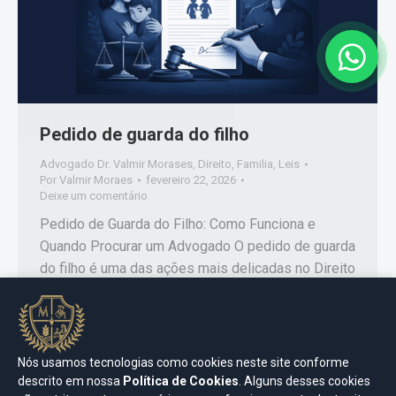
Pedido de guarda do filho
Advogado Dr. Valmir Morases
,
Direito
,
Familia
,
Leis
Por
Valmir Moraes
fevereiro 22, 2026
Deixe um comentário
Pedido de Guarda do Filho: Como Funciona e
Quando Procurar um Advogado O pedido de guarda
do filho é uma das ações mais delicadas no Direito
de Família. Quando há separação, conflito entre os
pais ou risco ao bem-estar da criança, a definição
da guarda passa a ser fundamental para garantir
estabilidade, segurança e desenvolvimento…
Nós usamos tecnologias como cookies neste site conforme
descrito em nossa
Política de Cookies
. Alguns desses cookies