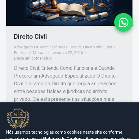
Direito Civil
Advogado Dr. Valmir Morases
,
Direito
,
Direito civil
,
Leis
Por
Valmir Moraes
fevereiro 22, 2026
Deixe um comentário
Direito Civil: Entenda Como Funciona e Quando
Procurar um Advogado Especializado O Direito
Civil é o ramo do Direito que regula as relações
entre pessoas físicas e jurídicas no âmbito
privado. Ele está presente nas situações mais
comuns do dia a dia, como contratos,
indenizações, responsabilidade civil, família,
sucessões e questões patrimoniais. A atuação
da…
Nós usamos tecnologias como cookies neste site conforme
descrito em nossa
Política de Cookies
. Alguns desses cookies