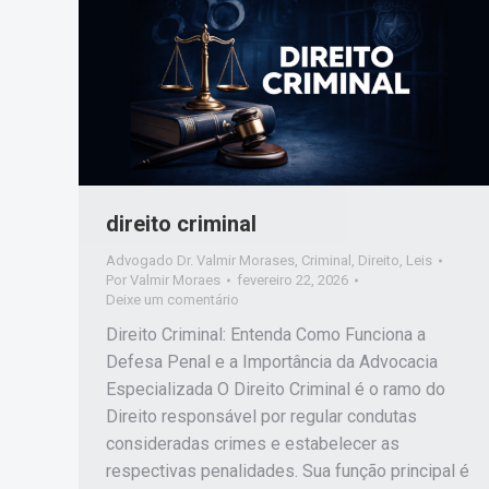
direito criminal
Advogado Dr. Valmir Morases
,
Criminal
,
Direito
,
Leis
Por
Valmir Moraes
fevereiro 22, 2026
Deixe um comentário
Direito Criminal: Entenda Como Funciona a
Defesa Penal e a Importância da Advocacia
Especializada O Direito Criminal é o ramo do
Direito responsável por regular condutas
consideradas crimes e estabelecer as
respectivas penalidades. Sua função principal é