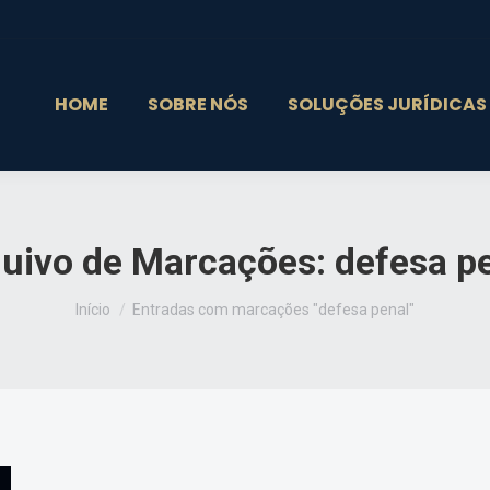
HOME
SOBRE NÓS
SOLUÇÕES JURÍDICAS
uivo de Marcações:
defesa p
Você está aqui:
Início
Entradas com marcações "defesa penal"