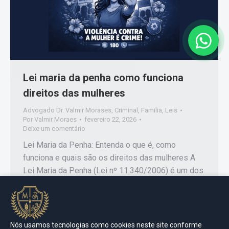
Lei maria da penha como funciona
direitos das mulheres
Advogado Dr. Valmir Morases
,
Criminal
,
Familia
,
Leis
Por
Valmir Moraes
fevereiro 22, 2026
Deixe um comentário
Lei Maria da Penha: Entenda o que é, como
funciona e quais são os direitos das mulheres A
Lei Maria da Penha (Lei nº 11.340/2006) é um dos
principais instrumentos jurídicos de combate à
violência doméstica e familiar contra a mulher no
Brasil. Criada para garantir proteção, dignidade e
segurança, a legislação representa um marco…
Nós usamos tecnologias como cookies neste site conforme