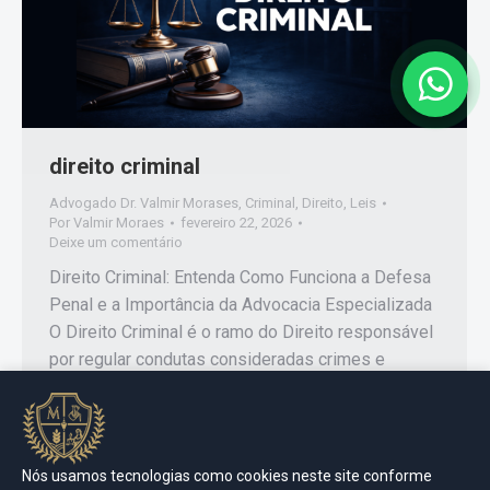
direito criminal
Advogado Dr. Valmir Morases
,
Criminal
,
Direito
,
Leis
Por
Valmir Moraes
fevereiro 22, 2026
Deixe um comentário
Direito Criminal: Entenda Como Funciona a Defesa
Penal e a Importância da Advocacia Especializada
O Direito Criminal é o ramo do Direito responsável
por regular condutas consideradas crimes e
estabelecer as respectivas penalidades. Sua
função principal é proteger a sociedade, garantindo
ao mesmo tempo os direitos fundamentais de
quem responde a uma acusação. A atuação…
Nós usamos tecnologias como cookies neste site conforme