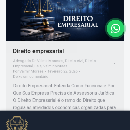
Direito empresarial
Advogado Dr. Valmir Morases
,
Direito civil
,
Direito
Empresarial
,
Leis
,
Valmir Moraes
Por
Valmir Moraes
fevereiro 22, 2026
Deixe um comentário
Direito Empresarial: Entenda Como Funciona e Por
Que Sua Empresa Precisa de Assessoria Jurídica
O Direito Empresarial é o ramo do Direito que
regula as atividades econômicas organizadas para
a produção ou circulação de bens e serviços. Ele é
essencial para garantir segurança jurídica, prevenir
riscos e estruturar empresas de forma estratégica.