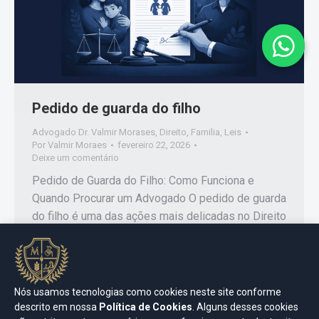
Pedido de guarda do filho
Advogado Dr. Valmir Morases
,
Direito
,
Familia
,
Leis
Por
Valmir Moraes
fevereiro 22, 2026
Deixe um comentário
Pedido de Guarda do Filho: Como Funciona e
Quando Procurar um Advogado O pedido de guarda
do filho é uma das ações mais delicadas no Direito
de Família. Quando há separação, conflito entre os
pais ou risco ao bem-estar da criança, a definição
da guarda passa a ser fundamental para garantir
estabilidade, segurança e desenvolvimento…
Nós usamos tecnologias como cookies neste site conforme
descrito em nossa
Política de Cookies
. Alguns desses cookies