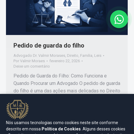
Pedido de guarda do filho
Advogado Dr. Valmir Morases
,
Direito
,
Familia
,
Leis
Por
Valmir Moraes
fevereiro 22, 2026
Deixe um comentário
Pedido de Guarda do Filho: Como Funciona e
Quando Procurar um Advogado O pedido de guarda
do filho é uma das ações mais delicadas no Direito
de Família. Quando há separação, conflito entre os
pais ou risco ao bem-estar da criança, a definição
da guarda passa a ser fundamental para garantir
estabilidade, segurança e desenvolvimento…
Nós usamos tecnologias como cookies neste site conforme
descrito em nossa
Política de Cookies
. Alguns desses cookies