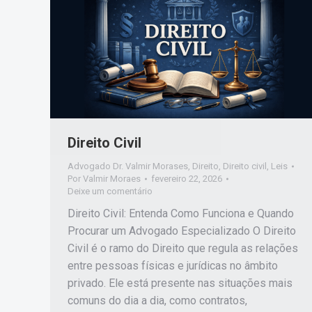
Direito Civil
Advogado Dr. Valmir Morases
,
Direito
,
Direito civil
,
Leis
Por
Valmir Moraes
fevereiro 22, 2026
Deixe um comentário
Direito Civil: Entenda Como Funciona e Quando
Procurar um Advogado Especializado O Direito
Civil é o ramo do Direito que regula as relações
entre pessoas físicas e jurídicas no âmbito
privado. Ele está presente nas situações mais
comuns do dia a dia, como contratos,