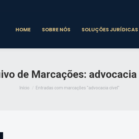
HOME
SOBRE NÓS
SOLUÇÕES JURÍDICAS
ivo de Marcações:
advocacia 
Você está aqui:
Início
Entradas com marcações "advocacia cível"